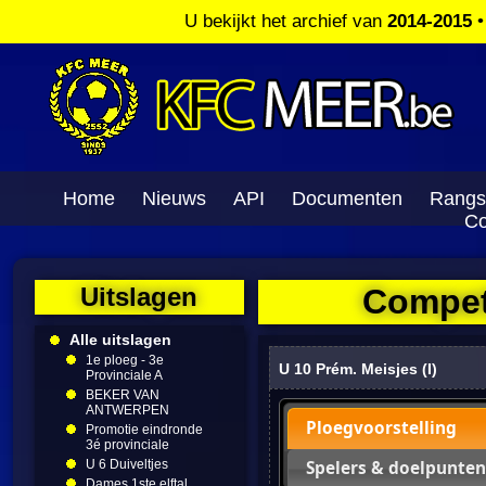
U bekijkt het archief van
2014-2015
Home
Nieuws
API
Documenten
Rangs
Co
Uitslagen
Competi
Alle uitslagen
1e ploeg - 3e
U 10 Prém. Meisjes (I)
Provinciale A
BEKER VAN
ANTWERPEN
Ploegvoorstelling
Promotie eindronde
3é provinciale
U 6 Duiveltjes
Spelers & doelpunten
Dames 1ste elftal