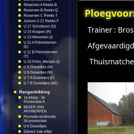
Reserven A Reeks B
Ploegvoors
Reserven B Reeks Q
Reserven C Reeks T
Juniors U 21 Reeks F
U 17 Scholieren (O)
Trainer : Bro
U 15 Knapen (R)
U 13 Miniemen (I)
U 11 A Préminiemen
Afgevaardigd
(E)
U 11 B Préminiemen
(Y)
Thuismatchen
U 10 Prém. Meisjes (I)
U 8 Duiveltjes (M)
U 9 Duiveltjes (M)
U 7 A Duiveltjes (F)
U 7 B Duiveltjes (AE)
Rangschikking
1e ploeg - 3e
Provinciale A
BEKER VAN
ANTWERPEN
Promotie eindronde
3é provinciale
U 6 Duiveltjes
Dames 1ste elftal