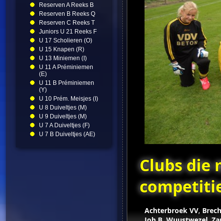
Reserven A Reeks B
Reserven B Reeks Q
Reserven C Reeks T
Juniors U 21 Reeks F
U 17 Scholieren (O)
U 15 Knapen (R)
U 13 Miniemen (I)
U 11 A Préminiemen
(E)
U 11 B Préminiemen
(Y)
U 10 Prém. Meisjes (I)
U 8 Duiveltjes (M)
U 9 Duiveltjes (M)
U 7 A Duiveltjes (F)
U 7 B Duiveltjes (AE)
Clubs die
competiti
Achterbroek VV
,
Brech
Job B
,
Wuustwezel
,
Za