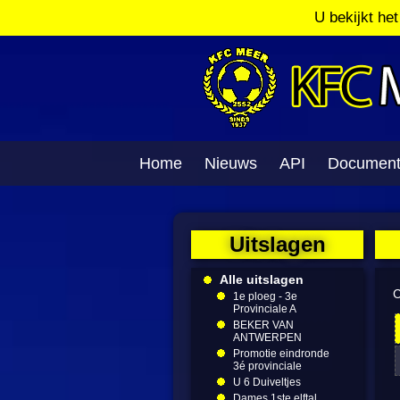
U bekijkt he
Home
Nieuws
API
Documen
Uitslagen
Alle uitslagen
C
1e ploeg - 3e
Provinciale A
BEKER VAN
ANTWERPEN
Promotie eindronde
3é provinciale
U 6 Duiveltjes
Dames 1ste elftal