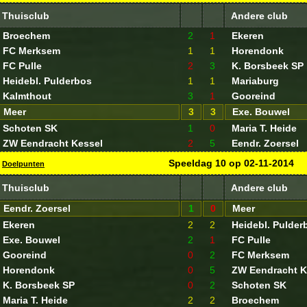
Thuisclub
Andere club
Broechem
2
1
Ekeren
FC Merksem
1
1
Horendonk
FC Pulle
2
3
K. Borsbeek SP
Heidebl. Pulderbos
1
1
Mariaburg
Kalmthout
3
1
Gooreind
Meer
3
3
Exe. Bouwel
Schoten SK
1
0
Maria T. Heide
ZW Eendracht Kessel
2
5
Eendr. Zoersel
Speeldag
10
op
02-11-2014
Doelpunten
Thuisclub
Andere club
Eendr. Zoersel
1
0
Meer
Ekeren
2
2
Heidebl. Pulder
Exe. Bouwel
2
1
FC Pulle
Gooreind
0
2
FC Merksem
Horendonk
0
5
ZW Eendracht K
K. Borsbeek SP
0
2
Schoten SK
Maria T. Heide
2
2
Broechem