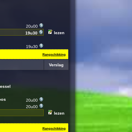
20u00
lezen
19u30
19u30
Rangschikking
Verslag
essel
bos
20u00
20u00
lezen
Rangschikking