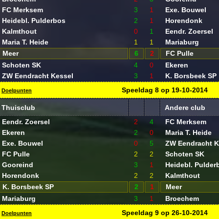
FC Merksem
3
1
Exe. Bouwel
Heidebl. Pulderbos
2
1
Horendonk
Kalmthout
0
1
Eendr. Zoersel
Maria T. Heide
1
1
Mariaburg
Meer
6
2
FC Pulle
Schoten SK
4
0
Ekeren
ZW Eendracht Kessel
3
1
K. Borsbeek SP
Speeldag
8
op
19-10-2014
Doelpunten
Thuisclub
Andere club
Eendr. Zoersel
2
4
FC Merksem
Ekeren
2
0
Maria T. Heide
Exe. Bouwel
0
5
ZW Eendracht K
FC Pulle
2
2
Schoten SK
Gooreind
3
1
Heidebl. Pulder
Horendonk
2
2
Kalmthout
K. Borsbeek SP
2
1
Meer
Mariaburg
3
1
Broechem
Speeldag
9
op
26-10-2014
Doelpunten