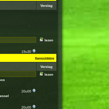
Verslag
lezen
19u30
Rangschikking
Verslag
lezen
bos
20u00
essel
20u00