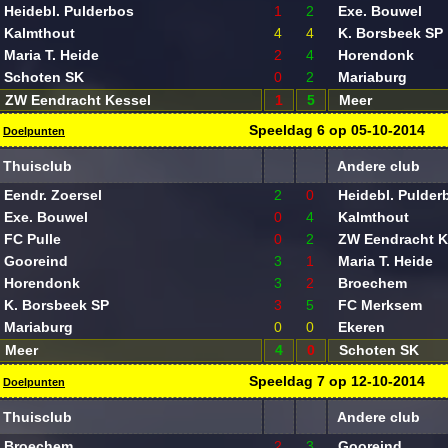
Heidebl. Pulderbos
1
2
Exe. Bouwel
Kalmthout
4
4
K. Borsbeek SP
Maria T. Heide
2
4
Horendonk
Schoten SK
0
2
Mariaburg
ZW Eendracht Kessel
1
5
Meer
Speeldag
6
op
05-10-2014
Doelpunten
Thuisclub
Andere club
Eendr. Zoersel
2
0
Heidebl. Pulder
Exe. Bouwel
0
4
Kalmthout
FC Pulle
0
2
ZW Eendracht K
Gooreind
3
1
Maria T. Heide
Horendonk
3
2
Broechem
K. Borsbeek SP
3
5
FC Merksem
Mariaburg
0
0
Ekeren
Meer
4
0
Schoten SK
Speeldag
7
op
12-10-2014
Doelpunten
Thuisclub
Andere club
Broechem
2
3
Gooreind