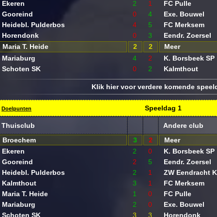
Ekeren
2
1
FC Pulle
Gooreind
0
4
Exe. Bouwel
Heidebl. Pulderbos
4
5
FC Merksem
Horendonk
0
3
Eendr. Zoersel
Maria T. Heide
2
2
Meer
Mariaburg
4
2
K. Borsbeek SP
Schoten SK
0
2
Kalmthout
Klik hier voor verdere komende spee
Speeldag
1
Doelpunten
Thuisclub
Andere club
Broechem
3
2
Meer
Ekeren
2
0
K. Borsbeek SP
Gooreind
2
5
Eendr. Zoersel
Heidebl. Pulderbos
2
1
ZW Eendracht K
Kalmthout
3
1
FC Merksem
Maria T. Heide
1
0
FC Pulle
Mariaburg
2
0
Exe. Bouwel
Schoten SK
3
3
Horendonk