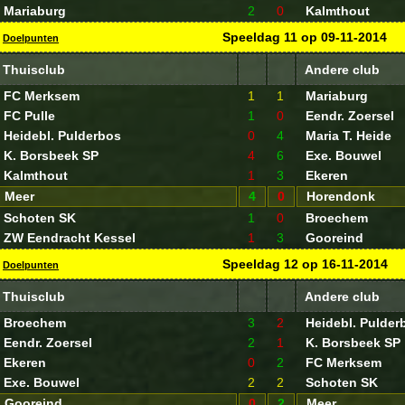
Mariaburg
2
0
Kalmthout
Speeldag
11
op
09-11-2014
Doelpunten
Thuisclub
Andere club
FC Merksem
1
1
Mariaburg
FC Pulle
1
0
Eendr. Zoersel
Heidebl. Pulderbos
0
4
Maria T. Heide
K. Borsbeek SP
4
6
Exe. Bouwel
Kalmthout
1
3
Ekeren
Meer
4
0
Horendonk
Schoten SK
1
0
Broechem
ZW Eendracht Kessel
1
3
Gooreind
Speeldag
12
op
16-11-2014
Doelpunten
Thuisclub
Andere club
Broechem
3
2
Heidebl. Pulder
Eendr. Zoersel
2
1
K. Borsbeek SP
Ekeren
0
2
FC Merksem
Exe. Bouwel
2
2
Schoten SK
Gooreind
0
2
Meer