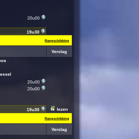
20u00
19u30
Rangschikking
Verslag
bos
essel
20u00
20u00
lezen
19u30
Rangschikking
Verslag