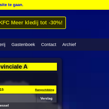
site te gaan.
KFC Meer kledij tot -30%!
rij
Gastenboek
Contact
Archief
vinciale A
015
Rangschikking
Verslag
essel