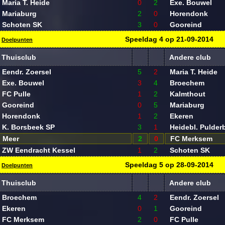
Maria T. Heide
0
2
Exe. Bouwel
Mariaburg
2
0
Horendonk
Schoten SK
3
0
Gooreind
Speeldag
4
op
21-09-2014
Doelpunten
Thuisclub
Andere club
Eendr. Zoersel
5
2
Maria T. Heide
Exe. Bouwel
3
4
Broechem
FC Pulle
1
2
Kalmthout
Gooreind
0
5
Mariaburg
Horendonk
1
2
Ekeren
K. Borsbeek SP
3
1
Heidebl. Pulder
Meer
2
0
FC Merksem
ZW Eendracht Kessel
1
2
Schoten SK
Speeldag
5
op
28-09-2014
Doelpunten
Thuisclub
Andere club
Broechem
4
2
Eendr. Zoersel
Ekeren
0
1
Gooreind
FC Merksem
2
0
FC Pulle