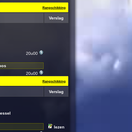
Rangschikking
Verslag
20u00
bos
20u00
Rangschikking
Verslag
essel
lezen