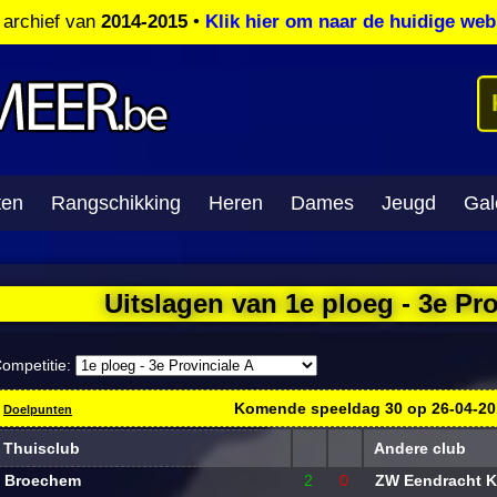
t archief van
2014-2015
•
Klik hier om naar de huidige web
ten
Rangschikking
Heren
Dames
Jeugd
Gale
Uitslagen van 1e ploeg - 3e Pro
ompetitie:
Komende speeldag
30
op
26-04-2
Doelpunten
Thuisclub
Andere club
Broechem
2
0
ZW Eendracht K