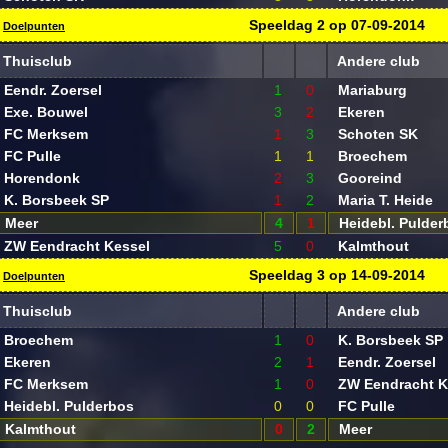
Speeldag
2
op
07-09-2014
Doelpunten
Thuisclub
Andere club
Eendr. Zoersel
1
0
Mariaburg
Exe. Bouwel
3
2
Ekeren
FC Merksem
1
3
Schoten SK
FC Pulle
1
1
Broechem
Horendonk
2
3
Gooreind
K. Borsbeek SP
1
2
Maria T. Heide
Meer
4
1
Heidebl. Pulder
ZW Eendracht Kessel
5
0
Kalmthout
Speeldag
3
op
14-09-2014
Doelpunten
Thuisclub
Andere club
Broechem
1
0
K. Borsbeek SP
Ekeren
2
1
Eendr. Zoersel
FC Merksem
1
0
ZW Eendracht K
Heidebl. Pulderbos
0
0
FC Pulle
Kalmthout
0
2
Meer