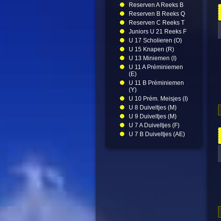
Reserven A Reeks B
Reserven B Reeks Q
Reserven C Reeks T
Juniors U 21 Reeks F
U 17 Scholieren (O)
U 15 Knapen (R)
U 13 Miniemen (I)
U 11 A Préminiemen
(E)
U 11 B Préminiemen
(Y)
U 10 Prém. Meisjes (I)
U 8 Duiveltjes (M)
U 9 Duiveltjes (M)
U 7 A Duiveltjes (F)
U 7 B Duiveltjes (AE)