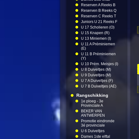
Reserven A Reeks B
Reserven B Reeks Q
Reserven C Reeks T
Juniors U 21 Reeks F
U 17 Scholieren (O)
U 15 Knapen (R)
U 13 Miniemen (I)
U 11 A Préminiemen
(E)
U 11 B Préminiemen
(Y)
U 10 Prém. Meisjes (I)
U 8 Duiveltjes (M)
U 9 Duiveltjes (M)
U 7 A Duiveltjes (F)
U 7 B Duiveltjes (AE)
Rangschikking
1e ploeg - 3e
Provinciale A
BEKER VAN
ANTWERPEN
Promotie eindronde
3é provinciale
U 6 Duiveltjes
Dames 1ste elftal