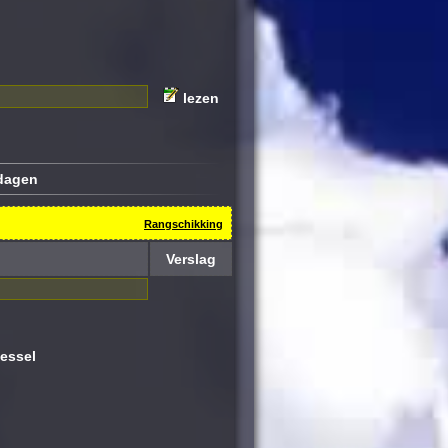
lezen
ldagen
Rangschikking
Verslag
essel